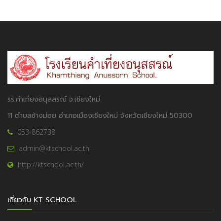
รร.คำเที่ยงอนุสสรณ์ จ.เชียงใหม่
11 ตำบลช้างม่อย อำเภอเมืองเชียงใหม่ จังหวัดเชียงใหม่ 50300
053-862738
admin@ktschool.ac.th
http://ktschool.ac.th/
เกี่ยวกับ KT SCHOOL